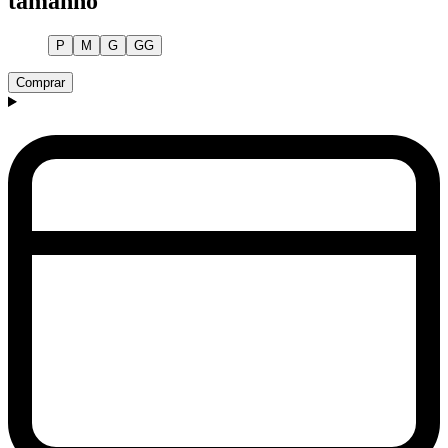
tamanho
P
M
G
GG
Comprar